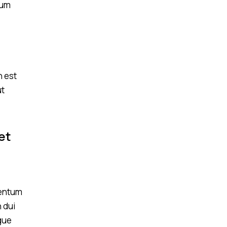
sum
n est
ut
et
mentum
 dui
gue