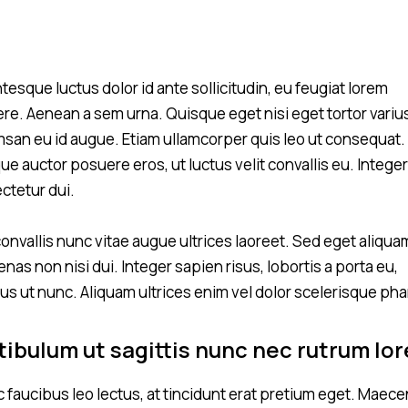
tesque luctus dolor id ante sollicitudin, eu feugiat lorem
re. Aenean a sem urna. Quisque eget nisi eget tortor variu
san eu id augue. Etiam ullamcorper quis leo ut consequat.
e auctor posuere eros, ut luctus velit convallis eu. Integer
ctetur dui.
convallis nunc vitae augue ultrices laoreet. Sed eget aliqua
as non nisi dui. Integer sapien risus, lobortis a porta eu,
us ut nunc. Aliquam ultrices enim vel dolor scelerisque pha
tibulum ut sagittis nunc nec rutrum lo
 faucibus leo lectus, at tincidunt erat pretium eget. Maec