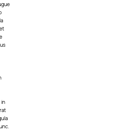
ugue
o
la
et
ie
bus
n
 in
rat
gula
nunc.