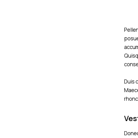
Pellen
posue
accum
Quisqu
conse
Duis 
Maecen
rhonc
Ves
Donec