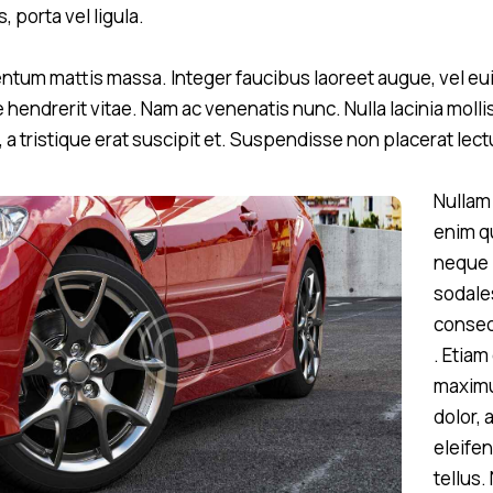
, porta vel ligula.
ntum mattis massa. Integer faucibus laoreet augue, vel e
 hendrerit vitae. Nam ac venenatis nunc. Nulla lacinia molli
 a tristique erat suscipit et. Suspendisse non placerat lect
Nullam
enim q
neque
sodale
consec
. Etiam
maxim
dolor, 
eleife
tellus.