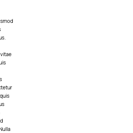
uismod
s
us.
 vitae
uis
s
tetur
 quis
us
a
nd
 Nulla