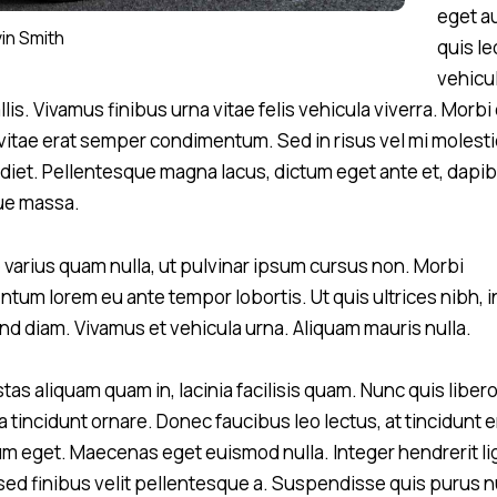
eget a
in Smith
quis le
vehicu
lis. Vivamus finibus urna vitae felis vehicula viverra. Morbi 
 vitae erat semper condimentum. Sed in risus vel mi molest
diet. Pellentesque magna lacus, dictum eget ante et, dapi
ue massa.
 varius quam nulla, ut pulvinar ipsum cursus non. Morbi
ntum lorem eu ante tempor lobortis. Ut quis ultrices nibh, i
end diam. Vivamus et vehicula urna. Aliquam mauris nulla.
as aliquam quam in, lacinia facilisis quam. Nunc quis libero
 tincidunt ornare. Donec faucibus leo lectus, at tincidunt e
um eget. Maecenas eget euismod nulla. Integer hendrerit li
 sed finibus velit pellentesque a. Suspendisse quis purus 