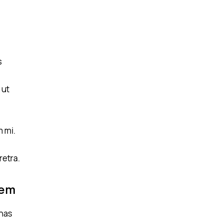
s
 ut
m mi.
retra.
rem
enas