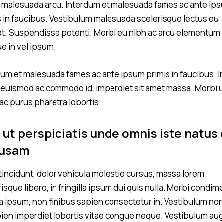
s malesuada arcu. Interdum et malesuada fames ac ante ip
s in faucibus. Vestibulum malesuada scelerisque lectus eu
at. Suspendisse potenti. Morbi eu nibh ac arcu elementum
e in vel ipsum.
dum et malesuada fames ac ante ipsum primis in faucibus. I
 euismod ac commodo id, imperdiet sit amet massa. Morbi 
 ac purus pharetra lobortis.
 ut perspiciatis unde omnis iste natus 
usam
 tincidunt, dolor vehicula molestie cursus, massa lorem
risque libero, in fringilla ipsum dui quis nulla. Morbi condi
 ipsum, non finibus sapien consectetur in. Vestibulum non
pien imperdiet lobortis vitae congue neque. Vestibulum au