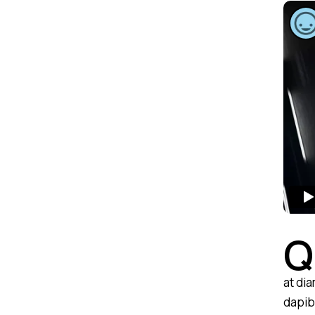
Q
at di
dapibu