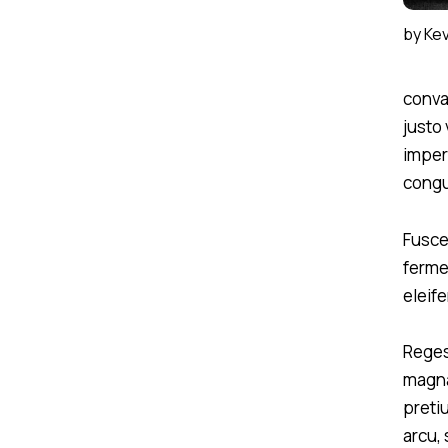
by
Kev
conval
justo
imper
cong
Fusce
ferme
eleif
Regest
magna
preti
arcu,