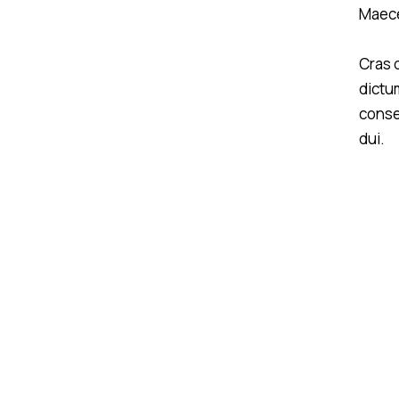
Maece
Cras 
dictum
conse
dui.