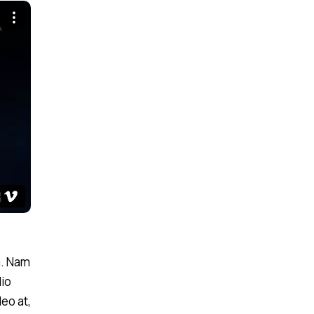
m. Nam
dio
leo at,