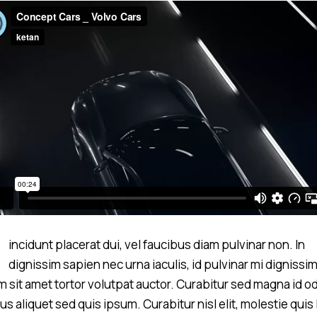
incidunt placerat dui, vel faucibus diam pulvinar non. In
dignissim sapien nec urna iaculis, id pulvinar mi dignissi
am sit amet tortor volutpat auctor. Curabitur sed magna id o
s aliquet sed quis ipsum. Curabitur nisl elit, molestie quis 