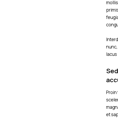
molli
primi
feugi
congu
Inter
nunc,
lacus
Sed
acc
Proin
scele
magna
et sa