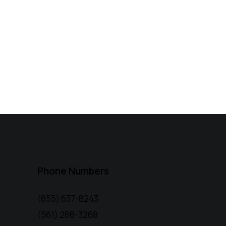
Phone Numbers
(855) 637-8243
(561) 288-3268