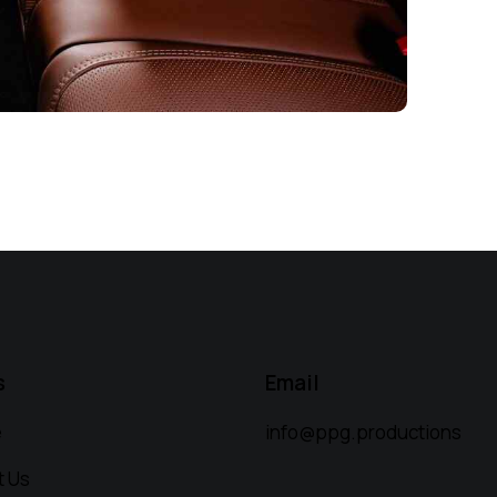
s
Email
e
info@ppg.productions
t Us