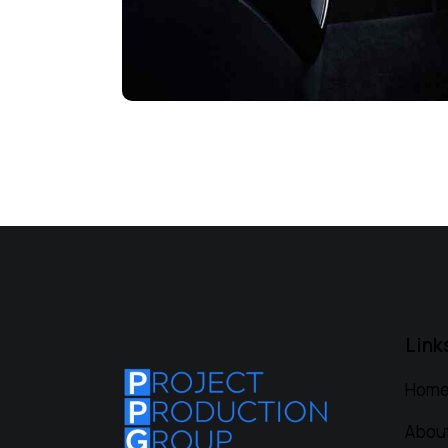
Link
Hom
Abou