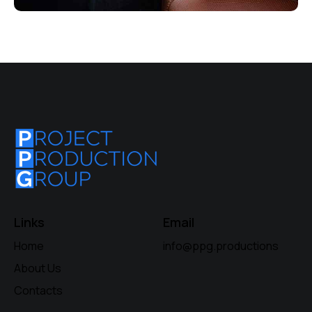
Links
Email
Home
info@ppg.productions
About Us
Contacts